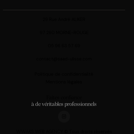
29 Rue André ALIKER
97 260 MORNE-ROUGE
05 96 63 57 69
contact@saad-ulisse.com
Politique de confidentialité
Mentions légales
Faites confiance
à de véritables professionnels
WIWAKS WEB AGENCY © Tous droits réservés